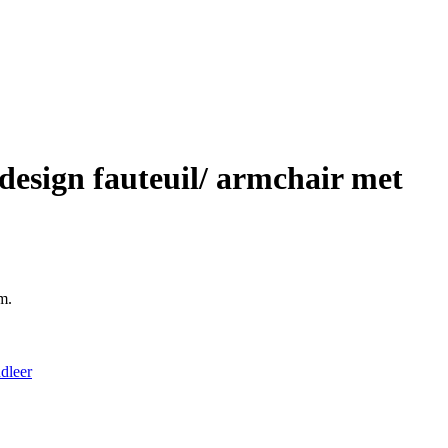
design fauteuil/ armchair met
m.
dleer