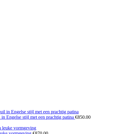
n Engelse stijl met een prachtig patina
€
850.00
 leuke vormgeving
€
870.00