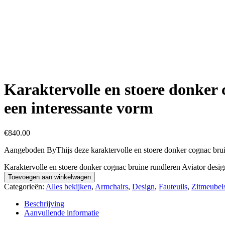
Karaktervolle en stoere donker 
een interessante vorm
€
840.00
Aangeboden ByThijs deze karaktervolle en stoere donker cognac bruin
Karaktervolle en stoere donker cognac bruine rundleren Aviator design
Toevoegen aan winkelwagen
Categorieën:
Alles bekijken
,
Armchairs
,
Design
,
Fauteuils
,
Zitmeubel
Beschrijving
Aanvullende informatie