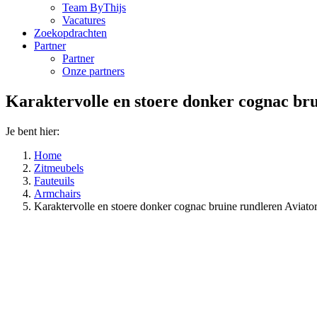
Team ByThijs
Vacatures
Zoekopdrachten
Partner
Partner
Onze partners
Karaktervolle en stoere donker cognac bru
Je bent hier:
Home
Zitmeubels
Fauteuils
Armchairs
Karaktervolle en stoere donker cognac bruine rundleren Aviator