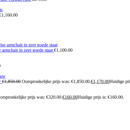
€
1,160.00
 armchair in zeer goede staat
€
1,100.00
0
uw
€
1,850.00
Oorspronkelijke prijs was: €1,850.00.
€
1,170.00
Huidige pri
orspronkelijke prijs was: €320.00.
€
160.00
Huidige prijs is: €160.00.