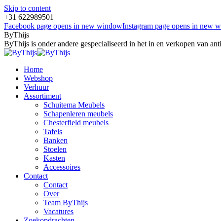
Skip to content
+31 622989501
Facebook page opens in new window
Instagram page opens in new 
ByThijs
ByThijs is onder andere gespecialiseerd in het in en verkopen van an
Home
Webshop
Verhuur
Assortiment
Schuitema Meubels
Schapenleren meubels
Chesterfield meubels
Tafels
Banken
Stoelen
Kasten
Accessoires
Contact
Contact
Over
Team ByThijs
Vacatures
Zoekopdrachten