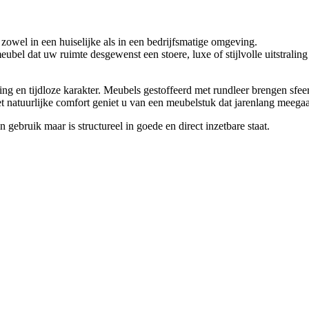
r, zowel in een huiselijke als in een bedrijfsmatige omgeving.
l dat uw ruimte desgewenst een stoere, luxe of stijlvolle uitstraling ge
ing en tijdloze karakter. Meubels gestoffeerd met rundleer brengen sfe
het natuurlijke comfort geniet u van een meubelstuk dat jarenlang meega
 gebruik maar is structureel in goede en direct inzetbare staat.