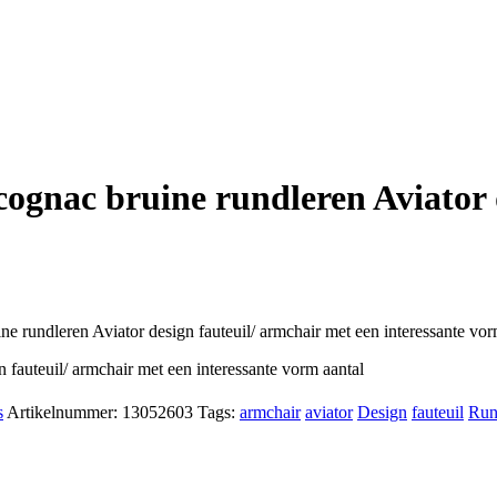
cognac bruine rundleren Aviator 
e rundleren Aviator design fauteuil/ armchair met een interessante vor
 fauteuil/ armchair met een interessante vorm aantal
s
Artikelnummer:
13052603
Tags:
armchair
aviator
Design
fauteuil
Run