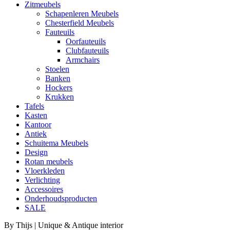
Zitmeubels
Schapenleren Meubels
Chesterfield Meubels
Fauteuils
Oorfauteuils
Clubfauteuils
Armchairs
Stoelen
Banken
Hockers
Krukken
Tafels
Kasten
Kantoor
Antiek
Schuitema Meubels
Design
Rotan meubels
Vloerkleden
Verlichting
Accessoires
Onderhoudsproducten
SALE
By Thijs | Unique & Antique interior