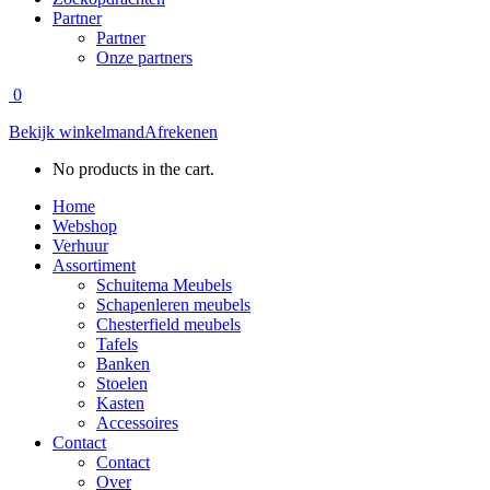
Partner
Partner
Onze partners
0
Bekijk winkelmand
Afrekenen
No products in the cart.
Home
Webshop
Verhuur
Assortiment
Schuitema Meubels
Schapenleren meubels
Chesterfield meubels
Tafels
Banken
Stoelen
Kasten
Accessoires
Contact
Contact
Over