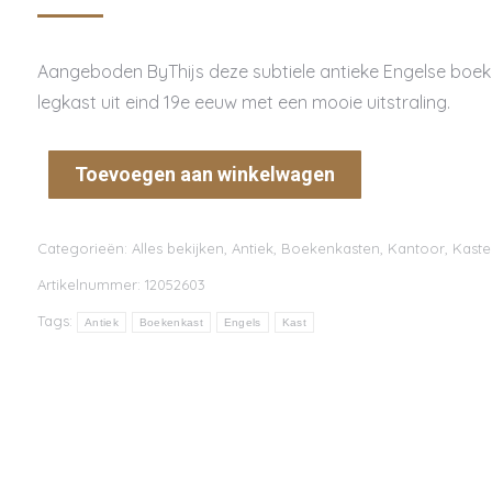
Aangeboden ByThijs deze subtiele antieke Engelse boe
legkast uit eind 19e eeuw met een mooie uitstraling.
Toevoegen aan winkelwagen
Categorieën:
Alles bekijken
,
Antiek
,
Boekenkasten
,
Kantoor
,
Kaste
Artikelnummer:
12052603
Tags:
Antiek
Boekenkast
Engels
Kast