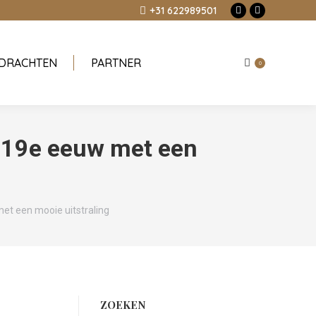
+31 622989501
Facebook
Instagram
page
page
opens
opens
DRACHTEN
PARTNER
in
in
0
new
new
window
window
d 19e eeuw met een
met een mooie uitstraling
ZOEKEN