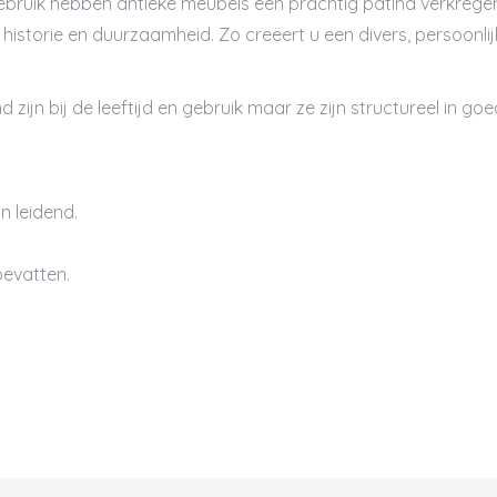
ebruik hebben antieke meubels een prachtig patina verkregen
 historie en duurzaamheid. Zo creëert u een divers, persoonlij
ijn bij de leeftijd en gebruik maar ze zijn structureel in go
n leidend.
evatten.