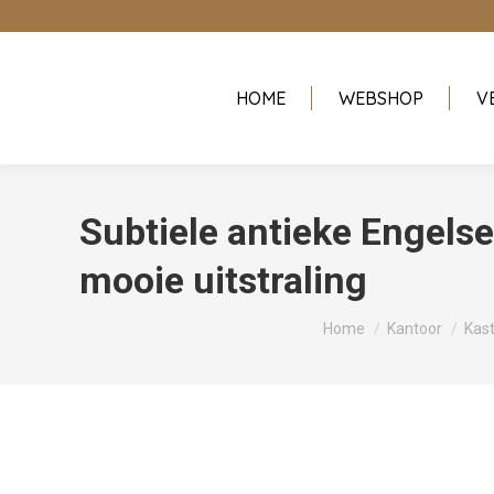
HOME
WEBSHOP
V
Subtiele antieke Engels
mooie uitstraling
Je bent hier:
Home
Kantoor
Kas