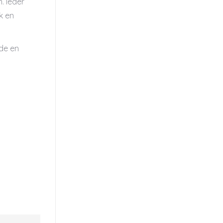
. Ieder
k en
ede en