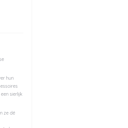
se
ver hun
cessoires
en sierlijk
jn ze dé