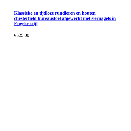
Klassieke en tijdloze rundleren en houten
chesterfield bureaustoel afgewerkt met siernagels in
Engelse stijl
€
525.00