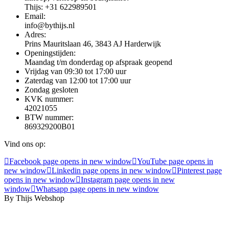
Thijs: +31 622989501
Email:
info@bythijs.nl
Adres:
Prins Mauritslaan 46, 3843 AJ Harderwijk
Openingstijden:
Maandag t/m donderdag op afspraak geopend
Vrijdag van 09:30 tot 17:00 uur
Zaterdag van 12:00 tot 17:00 uur
Zondag gesloten
KVK nummer:
42021055
BTW nummer:
869329200B01
Vind ons op:
Facebook page opens in new window
YouTube page opens in
new window
Linkedin page opens in new window
Pinterest page
opens in new window
Instagram page opens in new
window
Whatsapp page opens in new window
By Thijs Webshop