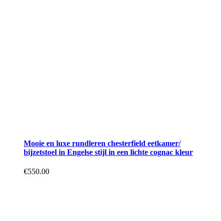
Mooie en luxe rundleren chesterfield eetkamer/
bijzetstoel in Engelse stijl in een lichte cognac kleur
€
550.00