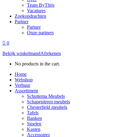
Team ByThijs
Vacatures
Zoekopdrachten
Partner
Partner
Onze partners
0
Bekijk winkelmand
Afrekenen
No products in the cart.
Home
Webshop
Verhuur
Assortiment
Schuitema Meubels
Schapenleren meubels
Chesterfield meubels
Tafels
Banken
Stoelen
Kasten
Accessoires